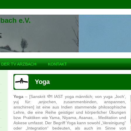
bach e.V.
DER TV ARZBACH
KONTAKT
Yoga
Yoga
– [Sanskrit योग IAST yoga männlich; von yuga ‚Joch‘,
yuj für: ‚anjochen, zusammenbinden, anspannen,
anschirren] ist eine aus Indien stammende philosophische
Lehre, die eine Reihe geistiger und körperlicher Übungen
bzw. Praktiken wie Yama, Niyama, Asanas,... Meditation und
Askese umfasst. Der Begriff Yoga kann sowohl „Vereinigung“
oder „Integration“ bedeuten, als auch im Sinne von