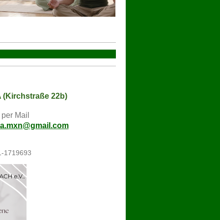
A (Kirchstraße 22b)
per Mail
ma.mxn@gmail.com
71-1719693