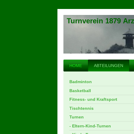
Turnverein 1879 Arz
HOME
ABTEILUNGEN
Badminton
Basketball
Fitness- und Kraftsport
Tischtennis
Turnen
- Eltern-Kind-Turnen