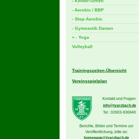
- KinderTurnen
- Aerobic / BBP
- Step-Aerobic
- Gymnastik Damen
- Yoga
Volleyball
Trainingszeiten-Übersicht
Vereinsspielplan
Kontakt und Fragen:
info@tvarzbach.de
Tel.:
02603-936940
Berichte, Bilder und Termine zur
Veröffentlichung, bitte an:
homepage@tvarzbach.de